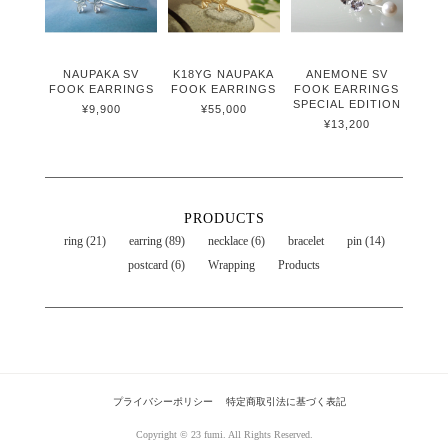
NAUPAKA SV
K18YG NAUPAKA
ANEMONE SV
FOOK EARRINGS
FOOK EARRINGS
FOOK EARRINGS
SPECIAL EDITION
¥9,900
¥55,000
¥13,200
PRODUCTS
ring (21)
earring (89)
necklace (6)
bracelet
pin (14)
postcard (6)
Wrapping
Products
プライバシーポリシー
特定商取引法に基づく表記
Copyright © 23 fumi. All Rights Reserved.