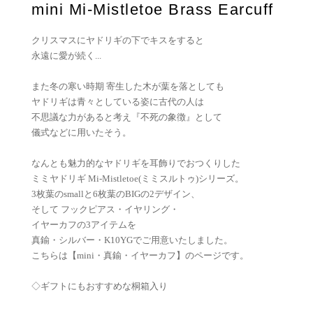
mini Mi-Mistletoe Brass Earcuff
クリスマスにヤドリギの下でキスをすると
永遠に愛が続く...
また冬の寒い時期 寄生した木が葉を落としても
ヤドリギは青々としている姿に古代の人は
不思議な力があると考え『不死の象徴』として
儀式などに用いたそう。
なんとも魅力的なヤドリギを耳飾りでおつくりした
ミミヤドリギ Mi-Mistletoe(ミミスルトゥ)シリーズ。
3枚葉のsmallと6枚葉のBIGの2デザイン、
そして フックピアス・イヤリング・
イヤーカフの3アイテムを
真鍮・シルバー・K10YGでご用意いたしました。
こちらは【mini・真鍮・イヤーカフ】のページです。
◇ギフトにもおすすめな桐箱入り