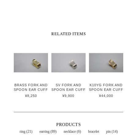
RELATED ITEMS
BRASS FORK AND
SV FORK AND
K10YG FORK AND
SPOON EAR CUFF
SPOON EAR CUFF
SPOON EAR CUFF
¥8,250
¥9,900
¥44,000
PRODUCTS
ring (21)
earring (89)
necklace (6)
bracelet
pin (14)