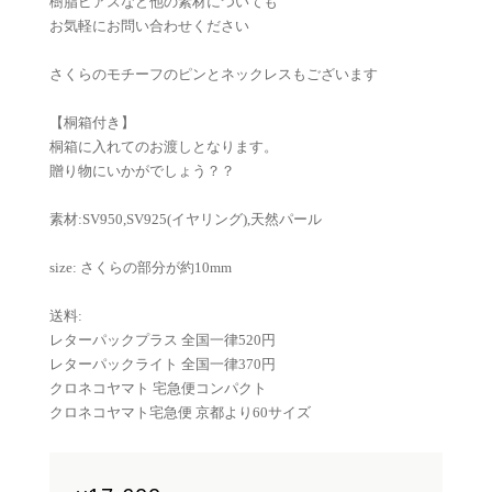
樹脂ピアスなど他の素材についても
お気軽にお問い合わせください
さくらのモチーフのピンとネックレスもございます
【桐箱付き】
桐箱に入れてのお渡しとなります。
贈り物にいかがでしょう？？
素材:SV950,SV925(イヤリング),天然パール
size: さくらの部分が約10mm
送料:
レターパックプラス 全国一律520円
レターパックライト 全国一律370円
クロネコヤマト 宅急便コンパクト
クロネコヤマト宅急便 京都より60サイズ