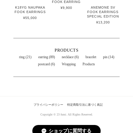
FOOK EARRING
K18YG NAUPAKA
ANEMONE SV
¥9,900
FOOK EARRINGS
FOOK EARRINGS
SPECIAL EDITION
¥55,000
¥13,200
PRODUCTS
ring (21)
earring (89)
necklace (6)
bracelet
pin (14)
postcard (6)
Wrapping
Products
プライバシーポリシー
特定商取引法に基づく表記
Copyright © 23 fumi. All Rights Reserved.
ショップに質問する