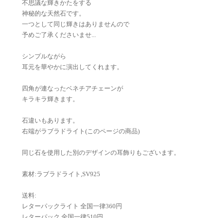
不思議な輝きかたをする
神秘的な天然石です。
一つとして同じ輝きはありませんので
予めご了承くださいませ...
シンプルながら
耳元を華やかに演出してくれます。
四角が連なったベネチアチェーンが
キラキラ輝きます。
石違いもあります。
右端がラブラドライト(このページの商品)
同じ石を使用した別のデザインの耳飾りもございます。
素材:ラブラドライト,SV925
送料:
レターパックライト 全国一律360円
レターパック 全国一律510円