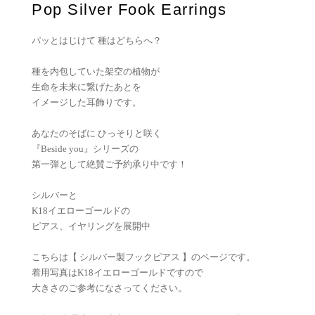
Pop Silver Fook Earrings
パッとはじけて 種はどちらへ？
種を内包していた架空の植物が
生命を未来に繋げたあとを
イメージした耳飾りです。
あなたのそばに ひっそりと咲く
『Beside you』シリーズの
第一弾として絶賛ご予約承り中です！
シルバーと
K18イエローゴールドの
ピアス、イヤリングを展開中
こちらは【 シルバー製フックピアス 】のページです。
着用写真はK18イエローゴールドですので
大きさのご参考になさってください。